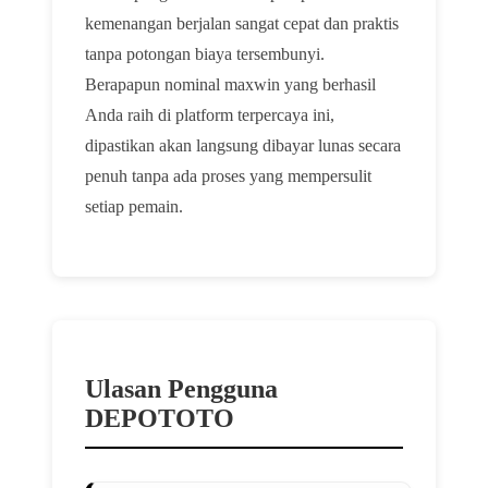
kemenangan berjalan sangat cepat dan praktis
tanpa potongan biaya tersembunyi.
Berapapun nominal maxwin yang berhasil
Anda raih di platform terpercaya ini,
dipastikan akan langsung dibayar lunas secara
penuh tanpa ada proses yang mempersulit
setiap pemain.
Ulasan Pengguna
DEPOTOTO