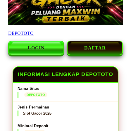
DEPOTOTO
LOGIN
DAFTAR
INFORMASI LENGKAP DEPOTOTO
Nama Situs
DEPOTOTO
Jenis Permainan
Slot Gacor 2026
Minimal Deposit