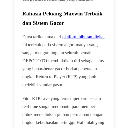
Rahasia Peluang Maxwin Terbaik
dan Sistem Gacor
Daya tarik utama dari
platform hiburan digital
ini terletak pada sistem algoritmanya yang
sangat menguntungkan seluruh pemain.
DEPOTOTO membuktikan diri sebagai situs
yang benar-benar gacor berkat penerapan
tingkat Return to Player (RTP) yang jauh
melebihi standar pasar.
Fitur RTP Live yang terus diperbarui secara
real-time sangat membantu para member
untuk menentukan pilihan permainan dengan
tingkat keberhasilan tertinggi. Hal inilah yang