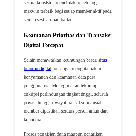
secara konsisten menciptakan peluang
maxwin terbaik bagi setiap member aktif pada
semua sesi taruhan harian.
Keamanan Prioritas dan Transaksi
Digital Tercepat
Selain menawarkan keuntungan besar,
situs
hiburan digital
ini sangat mengutamakan
kenyamanan dan keamanan data para
penggunanya. Menggunakan teknologi
enkripsi perlindungan tingkat tinggi, seluruh
privasi hingga riwayat transaksi finansial
member dipastikan seratus persen aman dari
kebocoran.
Proses pengisian dana maupun penarikan