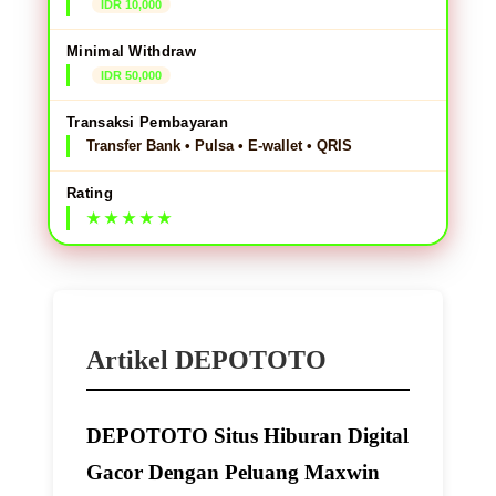
IDR 10,000
Minimal Withdraw
IDR 50,000
Transaksi Pembayaran
Transfer Bank • Pulsa • E-wallet • QRIS
Rating
Artikel DEPOTOTO
DEPOTOTO Situs Hiburan Digital
Gacor Dengan Peluang Maxwin