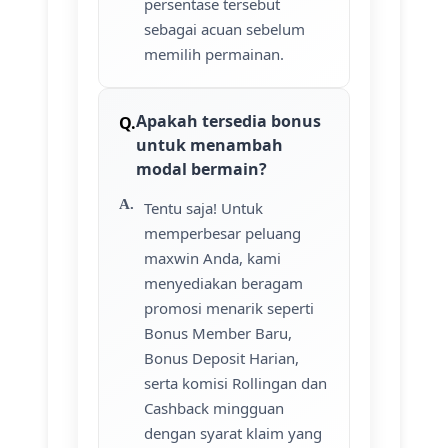
persentase tersebut
sebagai acuan sebelum
memilih permainan.
Apakah tersedia bonus
untuk menambah
modal bermain?
Tentu saja! Untuk
memperbesar peluang
maxwin Anda, kami
menyediakan beragam
promosi menarik seperti
Bonus Member Baru,
Bonus Deposit Harian,
serta komisi Rollingan dan
Cashback mingguan
dengan syarat klaim yang