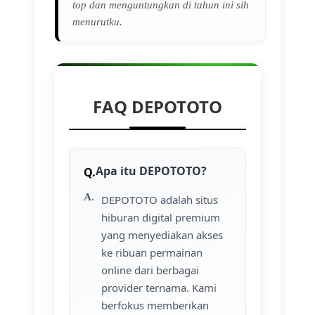
top dan menguntungkan di tahun ini sih
menurutku.
FAQ DEPOTOTO
Apa itu DEPOTOTO?
DEPOTOTO adalah situs
hiburan digital premium
yang menyediakan akses
ke ribuan permainan
online dari berbagai
provider ternama. Kami
berfokus memberikan