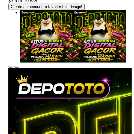
$3
IDR 10.888
Create an account to favorite this design!