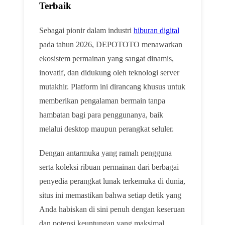
Terbaik
Sebagai pionir dalam industri
hiburan digital
pada tahun 2026, DEPOTOTO menawarkan
ekosistem permainan yang sangat dinamis,
inovatif, dan didukung oleh teknologi server
mutakhir. Platform ini dirancang khusus untuk
memberikan pengalaman bermain tanpa
hambatan bagi para penggunanya, baik
melalui desktop maupun perangkat seluler.
Dengan antarmuka yang ramah pengguna
serta koleksi ribuan permainan dari berbagai
penyedia perangkat lunak terkemuka di dunia,
situs ini memastikan bahwa setiap detik yang
Anda habiskan di sini penuh dengan keseruan
dan potensi keuntungan yang maksimal.